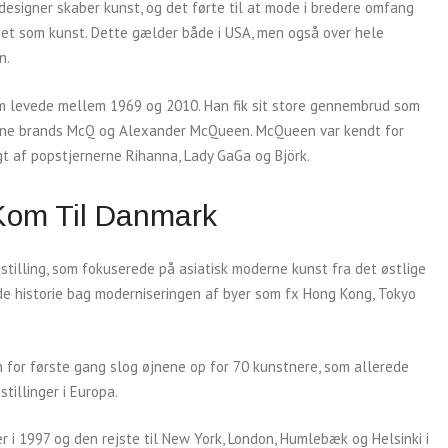
esigner skaber kunst, og det førte til at mode i bredere omfang
set som kunst. Dette gælder både i USA, men også over hele
n.
 levede mellem 1969 og 2010. Han fik sit store gennembrud som
egne brands McQ og Alexander McQueen. McQueen var kendt for
gt af popstjernerne Rihanna, Lady GaGa og Björk.
Kom Til Danmark
tilling, som fokuserede på asiatisk moderne kunst fra det østlige
ulde historie bag moderniseringen af byer som fx Hong Kong, Tokyo
for første gang slog øjnene op for 70 kunstnere, som allerede
tillinger i Europa.
er i 1997 og den rejste til New York, London, Humlebæk og Helsinki i