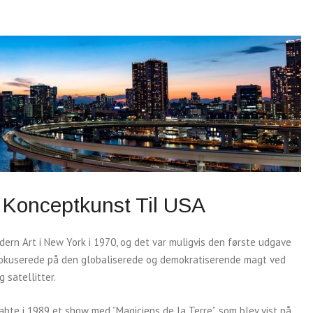
e Konceptkunst Til USA
ern Art i New York i 1970, og det var muligvis den første udgave
 fokuserede på den globaliserede og demokratiserende magt ved
g satellitter.
te i 1989 et show med ”Magiciens de la Terre”, som blev vist på