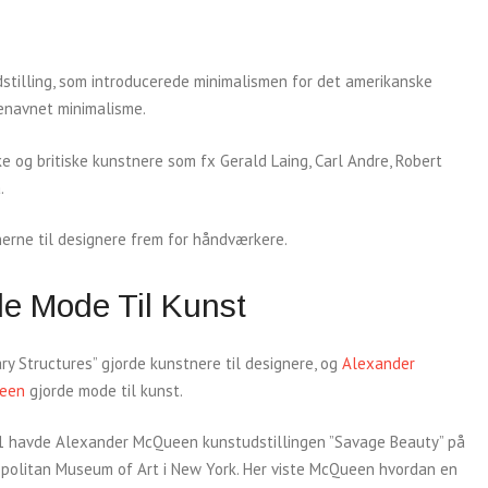
dstilling, som introducerede minimalismen for det amerikanske
enavnet minimalisme.
e og britiske kunstnere som fx Gerald Laing, Carl Andre, Robert
å.
nerne til designere frem for håndværkere.
e Mode Til Kunst
ary Structures” gjorde kunstnere til designere, og
Alexander
een
gjorde mode til kunst.
1 havde Alexander McQueen kunstudstillingen ”Savage Beauty” på
politan Museum of Art i New York. Her viste McQueen hvordan en