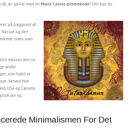
, når du spiller med en
Maria Casino promokode
? Det kan du
eret på baggrund af
 Nassar og den
hundrede siden man
atte inklusiv den nu
nge andre
en, som hidtil er
seum. Senere hen
and, USA og Canada.
ptisk arv og
ucerede Minimalismen For Det