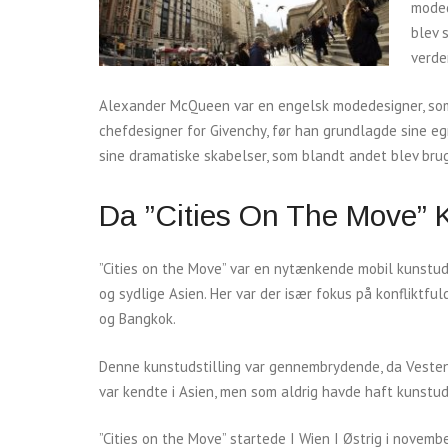
moded
blev 
verde
Alexander McQueen var en engelsk modedesigner, som
chefdesigner for Givenchy, før han grundlagde sine 
sine dramatiske skabelser, som blandt andet blev bru
Da ”Cities On The Move” 
”Cities on the Move” var en nytænkende mobil kunstuds
og sydlige Asien. Her var der især fokus på konfliktf
og Bangkok.
Denne kunstudstilling var gennembrydende, da Vesten 
var kendte i Asien, men som aldrig havde haft kunstuds
”Cities on the Move” startede I Wien I Østrig i novemb