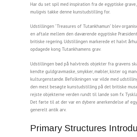
Har du set spil med inspiration fra de egyptiske grave
muligvis takke denne kunstudstilling for.
Udstillingen ”Treasures of Tutankhamun” blev organis
en aftale mellem den daværende egyptiske Præsident
britiske regering. Udstillingen markerede et halvt år
opdagede kong Tutankhamens grav.
Udstillingen bød på halvtreds objekter fra gravens sk
kendte guldgravmaske, smykker, møbler, kister og ma
kulturgenstande. Befolkningen var vilde med udstilling
den mest besøgte kunstudstilling på det britiske mu
rejste objekterne verden rundt til lande som fx Tyskl
Det førte til at der var en dybere anerkendelse af egy
generelt antik arv.
Primary Structures Introd