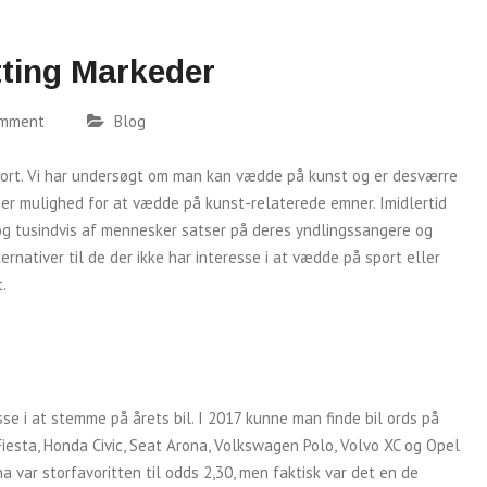
tting Markeder
omment
Blog
ort. Vi har undersøgt om man kan vædde på kunst og er desværre
r er mulighed for at vædde på kunst-relaterede emner. Imidlertid
g tusindvis af mennesker satser på deres yndlingssangere og
ernativer til de der ikke har interesse i at vædde på sport eller
.
sse i at stemme på årets bil. I 2017 kunne man finde bil ords på
Fiesta, Honda Civic, Seat Arona, Volkswagen Polo, Volvo XC og Opel
a var storfavoritten til odds 2,30, men faktisk var det en de