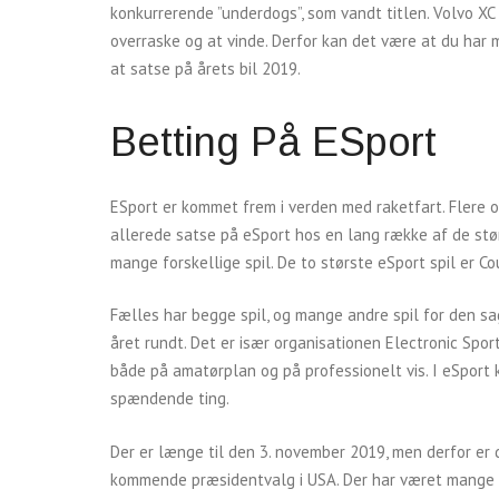
konkurrerende ”underdogs”, som vandt titlen. Volvo XC
overraske og at vinde. Derfor kan det være at du har m
at satse på årets bil 2019.
Betting På ESport
ESport er kommet frem i verden med raketfart. Flere og
allerede satse på eSport hos en lang række af de st
mange forskellige spil. De to største eSport spil er C
Fælles har begge spil, og mange andre spil for den sag
året rundt. Det er især organisationen Electronic Spo
både på amatørplan og på professionelt vis. I eSport
spændende ting.
Der er længe til den 3. november 2019, men derfor er 
kommende præsidentvalg i USA. Der har været mange 