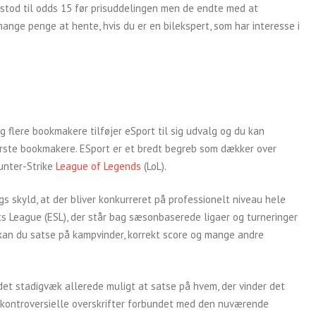
 stod til odds 15 før prisuddelingen men de endte med at
ange penge at hente, hvis du er en bilekspert, som har interesse i
 flere bookmakere tilføjer eSport til sig udvalg og du kan
ørste bookmakere. ESport er et bredt begreb som dækker over
ounter-Strike
League of Legends
(LoL).
s skyld, at der bliver konkurreret på professionelt niveau hele
rts League (ESL), der står bag sæsonbaserede ligaer og turneringer
 kan du satse på kampvinder, korrekt score og mange andre
det stadigvæk allerede muligt at satse på hvem, der vinder det
kontroversielle overskrifter forbundet med den nuværende