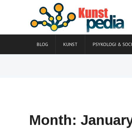
Skip
to
content
BLOG
KUNST
PSYKOLOGI & SOC
Month:
Januar