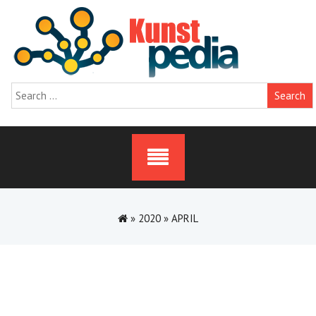
Skip
to
content
Search
for:
»
2020
»
APRIL