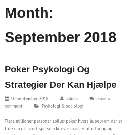
Month:
September 2018
Poker Psykologi Og
Strategier Der Kan Hjælpe
10 September 2018
admin
Leave a
comment
Psykologi & sociologi
Flere millioner personer spiller poker hvert år, selv om der er
tale om et svært spil som kræver masser af erfaring og