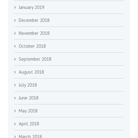
January 2019
December 2018
November 2018
October 2018
September 2018
August 2018
July 2018
June 2018
May 2018
April 2018
March 2018