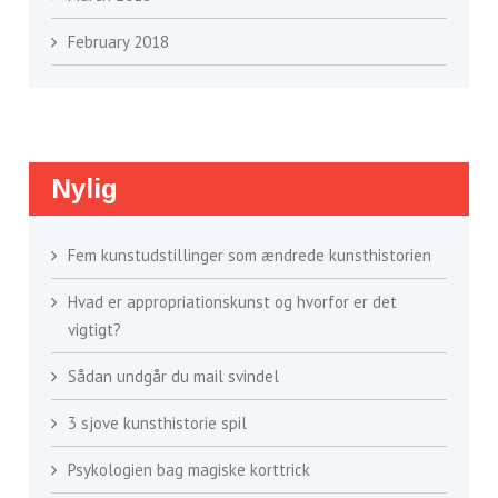
February 2018
Nylig
Fem kunstudstillinger som ændrede kunsthistorien
Hvad er appropriationskunst og hvorfor er det
vigtigt?
Sådan undgår du mail svindel
3 sjove kunsthistorie spil
Psykologien bag magiske korttrick