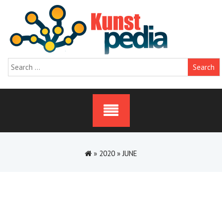
Skip
to
content
Search
for:
»
2020
»
JUNE