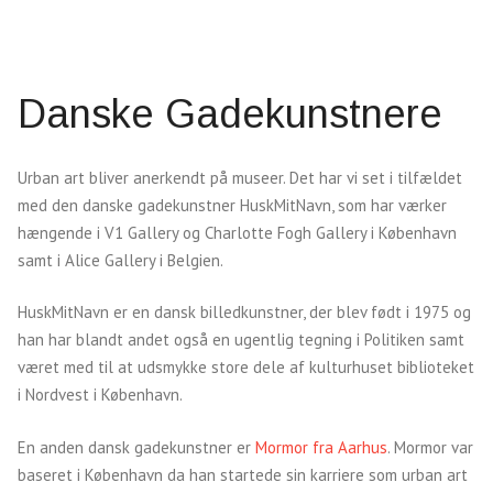
Danske Gadekunstnere
Urban art bliver anerkendt på museer. Det har vi set i tilfældet
med den danske gadekunstner HuskMitNavn, som har værker
hængende i V1 Gallery og Charlotte Fogh Gallery i København
samt i Alice Gallery i Belgien.
HuskMitNavn er en dansk billedkunstner, der blev født i 1975 og
han har blandt andet også en ugentlig tegning i Politiken samt
været med til at udsmykke store dele af kulturhuset biblioteket
i Nordvest i København.
En anden dansk gadekunstner er
Mormor fra Aarhus
. Mormor var
baseret i København da han startede sin karriere som urban art