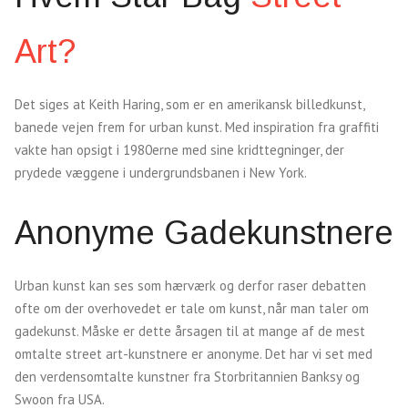
Art?
Det siges at Keith Haring, som er en amerikansk billedkunst,
banede vejen frem for urban kunst. Med inspiration fra graffiti
vakte han opsigt i 1980erne med sine kridttegninger, der
prydede væggene i undergrundsbanen i New York.
Anonyme Gadekunstnere
Urban kunst kan ses som hærværk og derfor raser debatten
ofte om der overhovedet er tale om kunst, når man taler om
gadekunst. Måske er dette årsagen til at mange af de mest
omtalte street art-kunstnere er anonyme. Det har vi set med
den verdensomtalte kunstner fra Storbritannien Banksy og
Swoon fra USA.