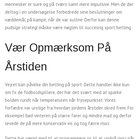
mennesker er sure og på tværs samt mere impulsive. Men de der
deltog i en undersøgelse forbedrede sine beslutninger om
væddemål på kampe, når de var sultne. Derfor kan denne
pudsige strategi måske være nøglen til succesrig sport betting.
Vær Opmærksom På
Årstiden
Vejret kan påvirke din betting på sport. Dette handler ikke kun
om fx de fodboldspillere, der har det svært med at sparke
bolden rundt når temperaturen når frysepunktet. Vores
forfædre var urolige fra hvordan jordens årstider skred frem. For
eksempel bød vinteren på større farer og mindre mad og derfor
levede de på mere konservativ vis og tog færre risici.
Dette har været med til at programmere os til at undgå risici når