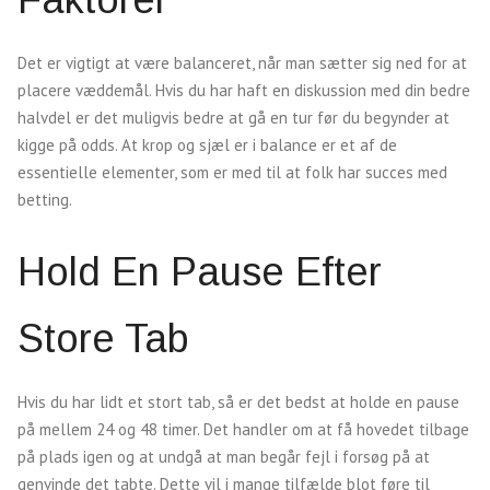
Det er vigtigt at være balanceret, når man sætter sig ned for at
placere væddemål. Hvis du har haft en diskussion med din bedre
halvdel er det muligvis bedre at gå en tur før du begynder at
kigge på odds. At krop og sjæl er i balance er et af de
essentielle elementer, som er med til at folk har succes med
betting.
Hold En Pause Efter
Store Tab
Hvis du har lidt et stort tab, så er det bedst at holde en pause
på mellem 24 og 48 timer. Det handler om at få hovedet tilbage
på plads igen og at undgå at man begår fejl i forsøg på at
genvinde det tabte. Dette vil i mange tilfælde blot føre til