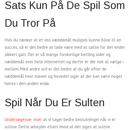
Sats Kun På De Spil Som
Du Tror På
Hvis du tænker at et vist væddemål muligvis kunne blive til en
succes, så er det bedre at lade være med at satse for det ender
sikkert galt. Der er så mange forskellige betting sider og
væddemål over hele internettet og derfor er der nok at vælge i
mellem. Med andre ord er det bedre at du går efter de
væddemål hvor maven og hovedet siger at der kan være noget
hente i den anden ende.
Spil Når Du Er Sulten
Undersøgelser viser
at vi tager bedre beslutninger når vi er
sultne. Dette arbejder ellers imod at det siges at sultne