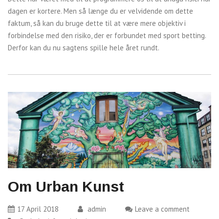
dagen er kortere. Men så længe du er velvidende om dette
faktum, så kan du bruge dette til at være mere objektiv i
forbindelse med den risiko, der er forbundet med sport betting.
Derfor kan du nu sagtens spille hele året rundt.
Om Urban Kunst
17 April 2018
admin
Leave a comment