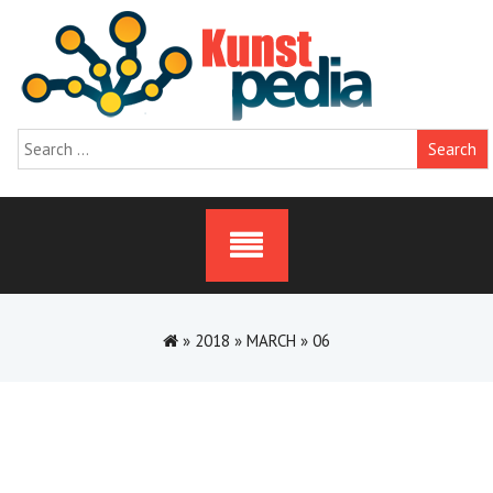
Skip
to
content
Search
for:
»
2018
»
MARCH
»
06