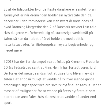
Et af de tidspunkter hvor de fleste danskere er samlet foran
fjernsynet er når dronningen holder sin nytårstale den 31.
december. I den forbindelse kan man hvert år finde odds på
hvad Dronning Margrethe den 2. af Danmark nævner i sin tale.
Hvis du gerne vil forberede dig på succesrige væddemål på
talen, så kan du i løbet af året holde øje med politik,
naturkatastrofer, familieforøgelser, royale begivenheder og
meget mere.
I 2018 har der for eksempel været fokus på Kronprins Frederiks
50 års fødselsdag samt at Prins Henrik har forladt vores jord.
Derfor er det meget sandsynligt at disse ting bliver nævnt i
talen. Det er også muligt at vædde på fx hvor mange gange
dronningen siger specifikke ord som fx nytår eller Aarhus. Der er
masser af muligheder for at vædde på årets nytårstale, som
stærkt kan anbefales, hvis du ønsker at vædde på andet end
sport.