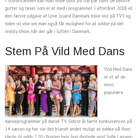
I Storbritannien kan man finde odds på top par samt de bedste
gutter og tøser, som er er med i programmet. I efteråret 2018 vil
den første udgave af Love Island Danmark blive vist på TV3 og
tiden vil vise om man også får mulighed for at oddse på det
reality show, når det går i luften i Danmark.
Stem På Vild Med Dans
Vild Med Dans
er et af de
mest
populære
danseprogrammer på dansk TV. Sidste år kørte konkurrencen på
14. sæson og her var det blandt andet muligt at oddse på Iben
Hjejle til odds 2,20 i finalen hvor hun dystede mod Sofie Lassen-