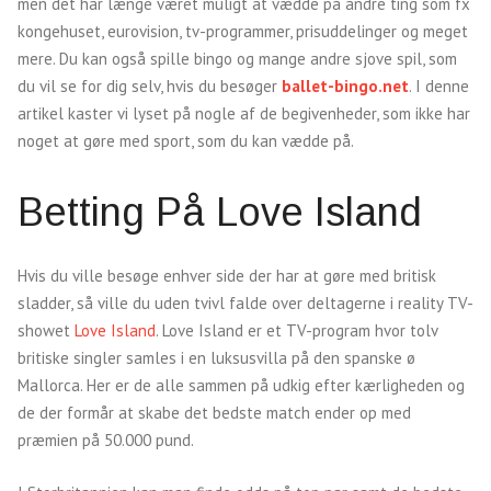
men det har længe været muligt at vædde på andre ting som fx
kongehuset, eurovision, tv-programmer, prisuddelinger og meget
mere. Du kan også spille bingo og mange andre sjove spil, som
du vil se for dig selv, hvis du besøger
ballet-bingo.net
. I denne
artikel kaster vi lyset på nogle af de begivenheder, som ikke har
noget at gøre med sport, som du kan vædde på.
Betting På Love Island
Hvis du ville besøge enhver side der har at gøre med britisk
sladder, så ville du uden tvivl falde over deltagerne i reality TV-
showet
Love Island
. Love Island er et TV-program hvor tolv
britiske singler samles i en luksusvilla på den spanske ø
Mallorca. Her er de alle sammen på udkig efter kærligheden og
de der formår at skabe det bedste match ender op med
præmien på 50.000 pund.