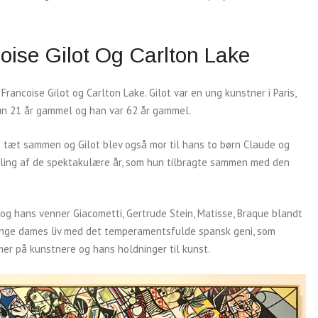
coise Gilot Og Carlton Lake
Francoise Gilot og Carlton Lake. Gilot var en ung kunstner i Paris,
un 21 år gammel og han var 62 år gammel.
 de tæt sammen og Gilot blev også mor til hans to børn Claude og
tælling af de spektakulære år, som hun tilbragte sammen med den
g hans venner Giacometti, Gertrude Stein, Matisse, Braque blandt
nge dames liv med det temperamentsfulde spansk geni, som
mer på kunstnere og hans holdninger til kunst.