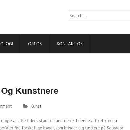
Search
for:
IOLOGI
OM OS
KONTAKT OS
 Og Kunstnere
omment
Kunst
nogle af alle tiders største kunstnere? I denne artikel kan du
efaler fire forskellige bøger, som bringer dig tættere på Salvador