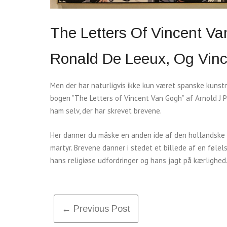
The Letters Of Vincent V
Ronald De Leeux, Og Vin
Men der har naturligvis ikke kun været spanske kunst
bogen ”The Letters of Vincent Van Gogh” af Arnold J 
ham selv, der har skrevet brevene.
Her danner du måske en anden ide af den hollandske 
martyr. Brevene danner i stedet et billede af en føle
hans religiøse udfordringer og hans jagt på kærlighed
Post
← Previous Post