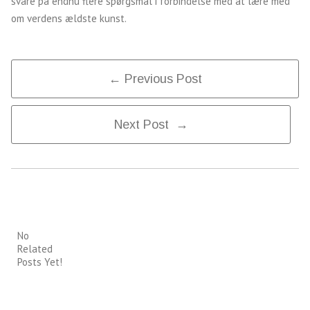
svare på endnu flere spørgsmål i forbindelse med at lære med
om verdens ældste kunst.
Post
← Previous Post
Next Post →
Navigation
No
Related
Posts Yet!