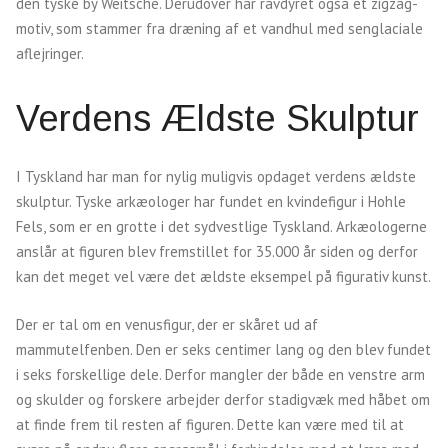
den tyske by Weitsche. Derudover har ravdyret også et zigzag-
motiv, som stammer fra dræning af et vandhul med senglaciale
aflejringer.
Verdens Ældste Skulptur
I Tyskland har man for nylig muligvis opdaget verdens ældste
skulptur. Tyske arkæologer har fundet en kvindefigur i Hohle
Fels, som er en grotte i det sydvestlige Tyskland. Arkæologerne
anslår at figuren blev fremstillet for 35.000 år siden og derfor
kan det meget vel være det ældste eksempel på figurativ kunst.
Der er tal om en venusfigur, der er skåret ud af
mammutelfenben. Den er seks centimer lang og den blev fundet
i seks forskellige dele. Derfor mangler der både en venstre arm
og skulder og forskere arbejder derfor stadigvæk med håbet om
at finde frem til resten af figuren. Dette kan være med til at