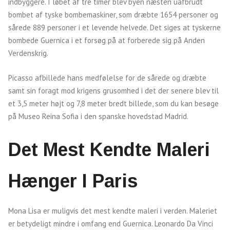
indbyggere. I løbet af tre timer blev byen næsten uafbrudt
bombet af tyske bombemaskiner, som dræbte 1654 personer og
sårede 889 personer i et levende helvede. Det siges at tyskerne
bombede Guernica i et forsøg på at forberede sig på Anden
Verdenskrig.
Picasso afbillede hans medfølelse for de sårede og dræbte
samt sin foragt mod krigens grusomhed i det der senere blev til
et 3,5 meter højt og 7,8 meter bredt billede, som du kan besøge
på Museo Reina Sofia i den spanske hovedstad Madrid.
Det Mest Kendte Maleri
Hænger I Paris
Mona Lisa er muligvis det mest kendte maleri i verden. Maleriet
er betydeligt mindre i omfang end Guernica. Leonardo Da Vinci