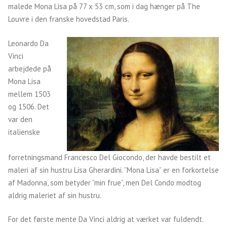
malede Mona Lisa på 77 x 53 cm, som i dag hænger på The
Louvre i den franske hovedstad Paris.
Leonardo Da
Vinci
arbejdede på
Mona Lisa
mellem 1503
og 1506. Det
var den
italienske
forretningsmand Francesco Del Giocondo, der havde bestilt et
maleri af sin hustru Lisa Gherardini. ”Mona Lisa” er en forkortelse
af Madonna, som betyder ”min frue”, men Del Condo modtog
aldrig maleriet af sin hustru.
For det første mente Da Vinci aldrig at værket var fuldendt.