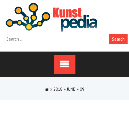
Skip
to
content
Search
for:
»
2018
»
JUNE
»
09