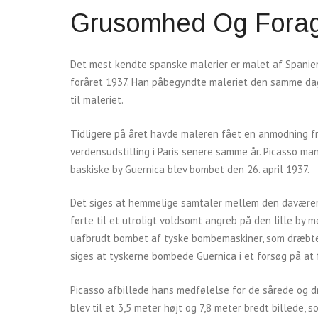
Grusomhed Og Foragt
Det mest kendte spanske malerier er malet af Spanie
foråret 1937. Han påbegyndte maleriet den samme dag
til maleriet.
Tidligere på året havde maleren fået en anmodning fr
verdensudstilling i Paris senere samme år. Picasso man
baskiske by Guernica blev bombet den 26. april 1937.
Det siges at hemmelige samtaler mellem den daværend
førte til et utroligt voldsomt angreb på den lille by 
uafbrudt bombet af tyske bombemaskiner, som dræbte 
siges at tyskerne bombede Guernica i et forsøg på at
Picasso afbillede hans medfølelse for de sårede og d
blev til et 3,5 meter højt og 7,8 meter bredt billede