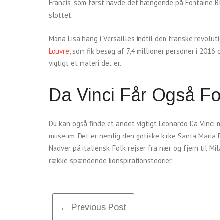
Francis, som først havde det hængende på Fontaine Ble
slottet.
Mona Lisa hang i Versailles indtil den franske revolut
Louvre
, som fik besøg af 7,4 millioner personer i 2016 
vigtigt et maleri det er.
Da Vinci Får Også Folk
Du kan også finde et andet vigtigt Leonardo Da Vinci ma
museum. Det er nemlig den gotiske kirke Santa Maria D
Nadver på italiensk. Folk rejser fra nær og fjern til M
række spændende konspirationsteorier.
Post
← Previous Post