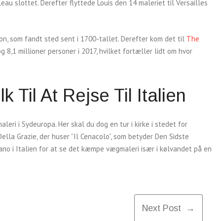
au slottet. Derefter flyttede Louis den 14 maleriet til Versailles
ion, som fandt sted sent i 1700-tallet. Derefter kom det til
The
og 8,1 millioner personer i 2017, hvilket fortæller lidt om hvor
 Til At Rejse Til Italien
leri i Sydeuropa. Her skal du dog en tur i kirke i stedet for
ella Grazie, der huser ”Il Cenacolo”, som betyder Den Sidste
ilano i Italien for at se det kæmpe vægmaleri især i kølvandet på en
Next Post →