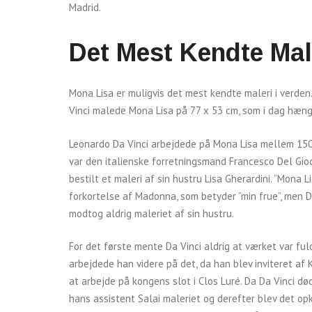
Madrid.
Det Mest Kendte Mal
Mona Lisa er muligvis det mest kendte maleri i verden
Vinci malede Mona Lisa på 77 x 53 cm, som i dag hæng
Leonardo Da Vinci arbejdede på Mona Lisa mellem 150
var den italienske forretningsmand Francesco Del Gio
bestilt et maleri af sin hustru Lisa Gherardini. ”Mona Li
forkortelse af Madonna, som betyder ”min frue”, men 
modtog aldrig maleriet af sin hustru.
For det første mente Da Vinci aldrig at værket var ful
arbejdede han videre på det, da han blev inviteret af K
at arbejde på kongens slot i Clos Luré. Da Da Vinci dø
hans assistent Salai maleriet og derefter blev det op