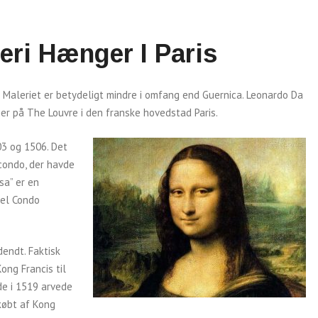
eri Hænger I Paris
. Maleriet er betydeligt mindre i omfang end Guernica. Leonardo Da
er på The Louvre i den franske hovedstad Paris.
3 og 1506. Det
condo, der havde
sa” er en
Del Condo
dendt. Faktisk
ong Francis til
de i 1519 arvede
købt af Kong