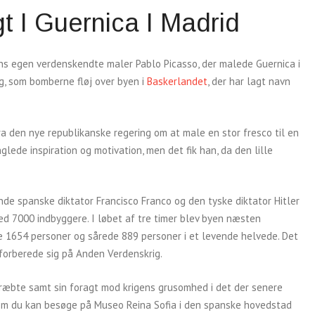
 I Guernica I Madrid
ns egen verdenskendte maler Pablo Picasso, der malede Guernica i
, som bomberne fløj over byen i
Baskerlandet
, der har lagt navn
a den nye republikanske regering om at male en stor fresco til en
glede inspiration og motivation, men det fik han, da den lille
e spanske diktator Francisco Franco og den tyske diktator Hitler
med 7000 indbyggere. I løbet af tre timer blev byen næsten
1654 personer og sårede 889 personer i et levende helvede. Det
 forberede sig på Anden Verdenskrig.
ræbte samt sin foragt mod krigens grusomhed i det der senere
, som du kan besøge på Museo Reina Sofia i den spanske hovedstad