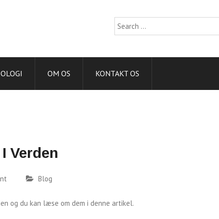
Search
for:
IOLOGI
OM OS
KONTAKT OS
 I Verden
nt
Blog
den og du kan læse om dem i denne artikel.