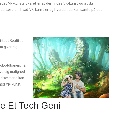
det VR-kunst? Svaret er at der findes VR-kunst og at du
an du læse om hvad VR-kunst er og hvordan du kan samle på det.
rtuel Realitet
m giver dig
odboldbanen, når
ive dig mulighed
n drømmene kan
 med VR-kunst.
e Et Tech Geni