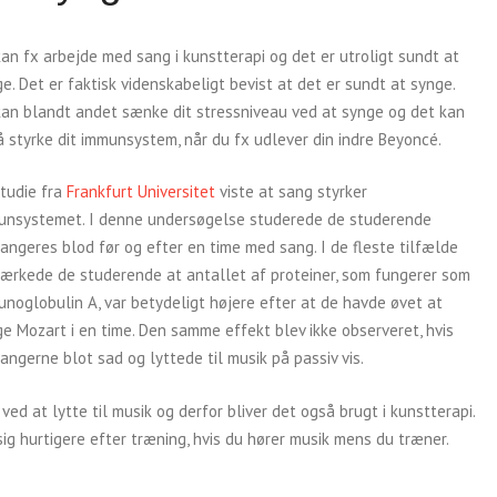
an fx arbejde med sang i kunstterapi og det er utroligt sundt at
e. Det er faktisk videnskabeligt bevist at det er sundt at synge.
kan blandt andet sænke dit stressniveau ved at synge og det kan
 styrke dit immunsystem, når du fx udlever din indre Beyoncé.
tudie fra
Frankfurt Universitet
viste at sang styrker
unsystemet. I denne undersøgelse studerede de studerende
angeres blod før og efter en time med sang. I de fleste tilfælde
ærkede de studerende at antallet af proteiner, som fungerer som
noglobulin A, var betydeligt højere efter at de havde øvet at
e Mozart i en time. Den samme effekt blev ikke observeret, hvis
angerne blot sad og lyttede til musik på passiv vis.
ed at lytte til musik og derfor bliver det også brugt i kunstterapi.
 hurtigere efter træning, hvis du hører musik mens du træner.