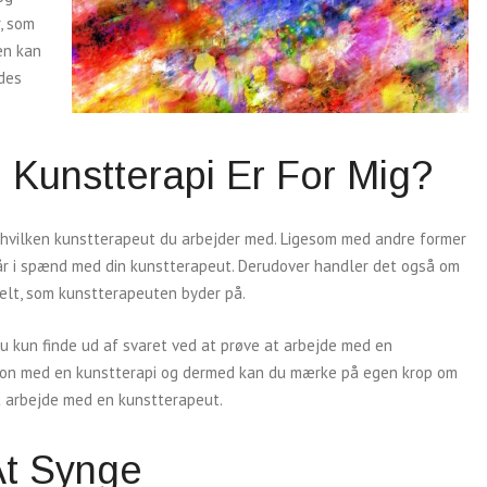
, som
en kan
des
Kunstterapi Er For Mig?
f hvilken kunstterapeut du arbejder med. Ligesom med andre former
 går i spænd med din kunstterapeut. Derudover handler det også om
efelt, som kunstterapeuten byder på.
du kun finde ud af svaret ved at prøve at arbejde med en
sion med en kunstterapi og dermed kan du mærke på egen krop om
at arbejde med en kunstterapeut.
At Synge