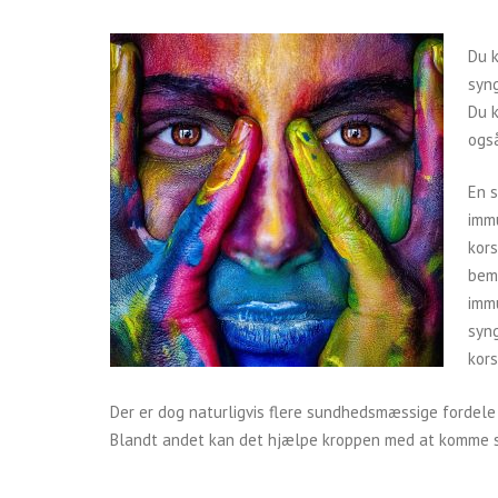
Du k
syng
Du 
også
En s
imm
kors
bem
immu
syng
kors
Der er dog naturligvis flere sundhedsmæssige fordele v
Blandt andet kan det hjælpe kroppen med at komme sig