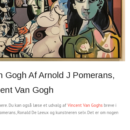
an Gogh Af Arnold J Pomerans,
cent Van Gogh
nere. Du kan også læse et udvalg af
Vincent Van Goghs
breve i
Pomerans, Ronald De Leeux og kunstneren selv. Det er om nogen