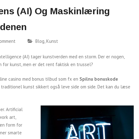
gens (AI) Og Maskinlæring
rdenen
comment
Blog
,
Kunst
Intelligence (AI) tager kunstverden med en storm. Der er nogen,
 for kunst, men er det rent faktisk en trussel?
nline casino med bonus tilbud som fx en
Spilnu bonuskode
traditionel kunst sikkert også leve side om side. Det kan du læse
. Artificial
ork art,
en form for
nner smarte