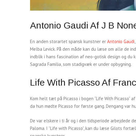
Antonio Gaudi Af J B None
En anden storartet spansk kunstner er
Antonio Gaudi
Melba Levick. På den måde kan du læse om alle de indfl
indblik i hans fascination af neo-gotisk design og du 
Sagrada Familia, som stadigvæk er under opbygning.
Life With Picasso Af Fran
Kom helt tæt på Picasso i bogen “Life With Picasso” af 
da hun mødte Picasso for første gang. Dengang var h
De var elskere i ti år og i den tidsperiode arbejdede
Paloma. I ”Life with Picasso”, kan du læse Gilots for
spanske kunstner.