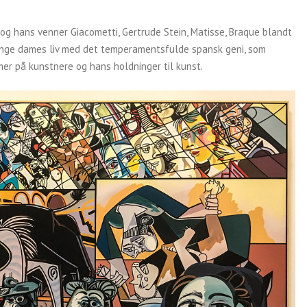
g hans venner Giacometti, Gertrude Stein, Matisse, Braque blandt
nge dames liv med det temperamentsfulde spansk geni, som
mer på kunstnere og hans holdninger til kunst.