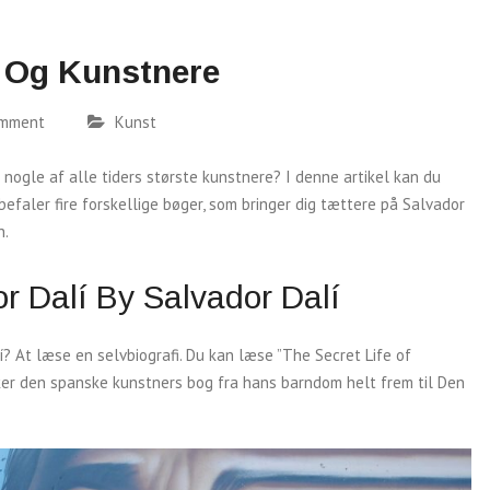
 Og Kunstnere
omment
Kunst
nogle af alle tiders største kunstnere? I denne artikel kan du
efaler fire forskellige bøger, som bringer dig tættere på Salvador
h.
or Dalí By Salvador Dalí
 At læse en selvbiografi. Du kan læse ”The Secret Life of
kker den spanske kunstners bog fra hans barndom helt frem til Den