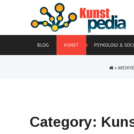
Skip
to
content
BLOG
KUNST
PSYKOLOGI & SOC
»
ARCHIV
Category:
Kuns