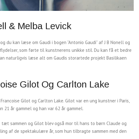
ll & Melba Levick
, og du kan læse om Gaudi i bogen ”Antonio Gaudi” af J B Nonell og
ydelser, som førte til kunstnerens unikke stil. Du kan få et bedre
kan naturligvis læse alt om Gaudis storartede projekt Basilikaen
coise Gilot Og Carlton Lake
Francoise Gilot og Carlton Lake. Gilot var en ung kunstner i Paris,
un 21 år gammel og han var 62 år gammel.
 de tæt sammen og Gilot blev også mor til hans to børn Claude og
tælling af de spektakulære år, som hun tilbragte sammen med den